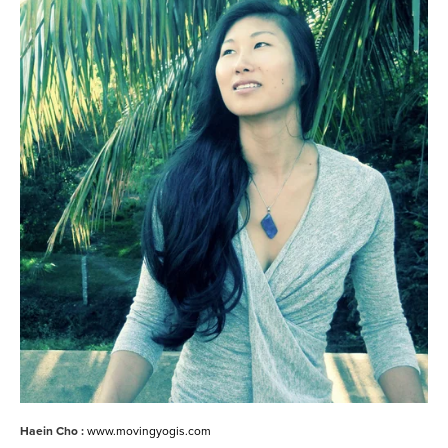
Haein Cho :
www.movingyogis.com