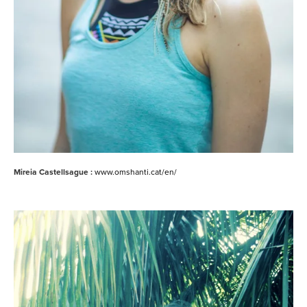
Mireia Castellsague :
www.omshanti.cat/en/